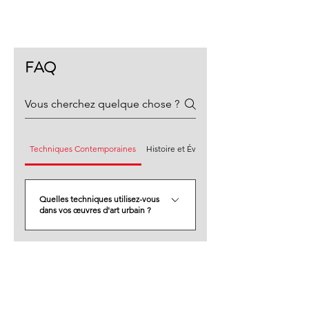
FAQ
Techniques Contemporaines
Histoire et Évolution
Quelles techniques utilisez-vous
dans vos œuvres d'art urbain ?
J'utilise une combinaison de peinture,
collage, assemblage de matériaux
recyclés et pochoirs numériques pour
créer des œuvres uniques et
contemporaines.